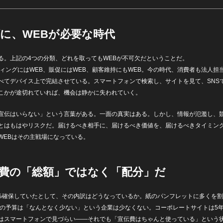
に、WEBが必要な時代
る。上記の4つの分類、どれを取ってもWEBが不可欠だということだ。
ディングにはWEB、販促にはWEB、顧客維持にもWEB。今の時代、消費者も法人担
べてデバイス上で完結させている。スマートフォンで検索し、サイトを見て、SNS
こかが途切れていれば、機会は静かに失われていく。
宣伝はいらない」という言葉がある。一面の真実はある。しかし、情報が氾濫し、
とはもはやリスクだ。届けるべき相手に、届けるべき価値を、届けるべきタイミン
WEBはその主戦場になっている。
費の「総額」ではなく「配分」だ
0%確保していたとして、その内訳はどうなっているか。紙のパンフレットに多くを
連の予算は「なんとなく少ない」という企業は少なくない。コーポレートサイトは5
はスマートフォンで見づらい——それでも「宣伝費はちゃんと使っている」という