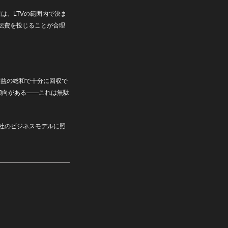
は、LTVの範囲内で決ま
伝費を投じることが合理
利益の総和で十分に回収で
傾向がある——これは無駄
自社のビジネスモデルに照