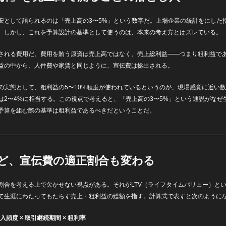
安として語られるのは「売上高の3〜5%」という数字だ。上場企業の統計をにした
。しかし、これを予算設計の基準として使うのは、本来の考え方とはズレている。
される費用だ。費用を賄う原資は売上高ではなく、売上総利益——つまり粗利益で
益の中から、人件費や家賃と同じように、宣伝費は捻出される。
の実態として、粗利益の5〜10%程度が使われているというのが、現場感覚に近い数
は2〜4%に相当する。この視点で考えると、「売上高の3〜5%」という通説がなぜ
予算を組む際の基準は粗利益であるべきだということだ。
ほど、宣伝費の適正割合も変わる
割合を考える上で欠かせない視点がある。それがLTV（ライフタイムバリュー）とい
て生涯にわたってもたらす売上・粗利益の総額を指す。計算式で表すと次のように
購入頻度 × 取引継続期間 × 粗利率