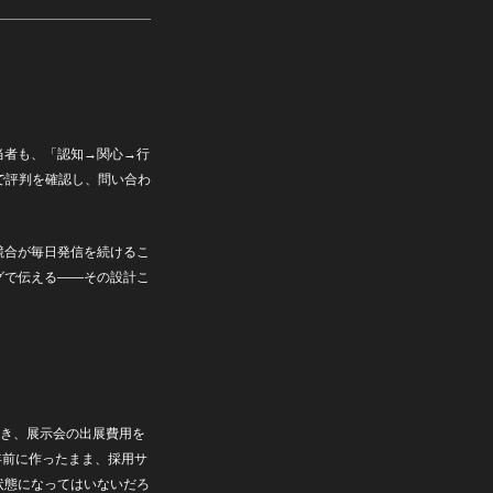
当者も、「認知→関心→行
で評判を確認し、問い合わ
競合が毎日発信を続けるこ
グで伝える——その設計こ
割き、展示会の出展費用を
年前に作ったまま、採用サ
状態になってはいないだろ