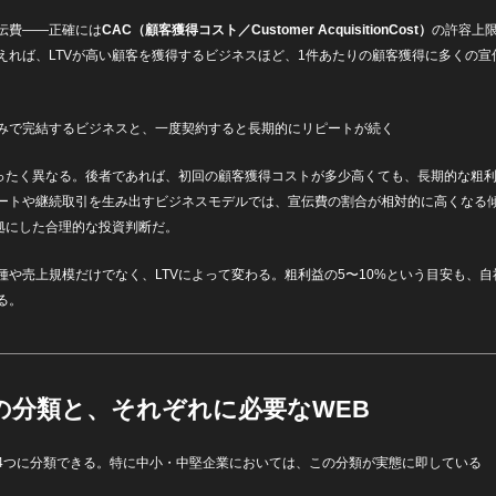
伝費——正確には
CAC（顧客獲得コスト／Customer AcquisitionCost）
の許容上限
えれば、LTVが高い顧客を獲得するビジネスほど、1件あたりの顧客獲得に多くの宣
みで完結するビジネスと、一度契約すると長期的にリピートが続く
まったく異なる。後者であれば、初回の顧客獲得コストが多少高くても、長期的な粗
ートや継続取引を生み出すビジネスモデルでは、宣伝費の割合が相対的に高くなる
根拠にした合理的な投資判断だ。
種や売上規模だけでなく、LTVによって変わる。粗利益の5〜10%という目安も、
る。
の分類と、それぞれに必要なWEB
4つに分類できる。特に中小・中堅企業においては、この分類が実態に即している