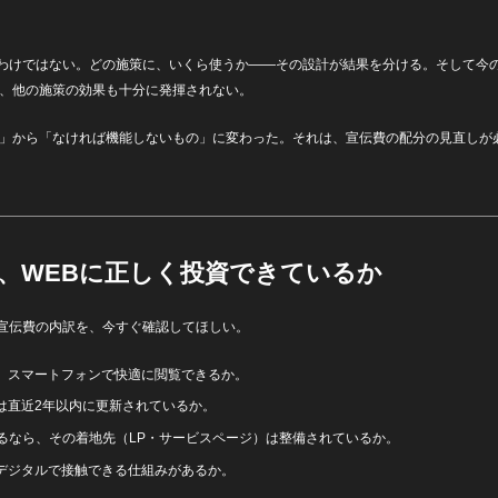
わけではない。どの施策に、いくら使うか——その設計が結果を分ける。そして今
ば、他の施策の効果も十分に発揮されない。
の」から「なければ機能しないもの」に変わった。それは、宣伝費の配分の見直しが
、WEBに正しく投資できているか
宣伝費の内訳を、今すぐ確認してほしい。
。スマートフォンで快適に閲覧できるか。
は直近2年以内に更新されているか。
いるなら、その着地先（LP・サービスページ）は整備されているか。
デジタルで接触できる仕組みがあるか。