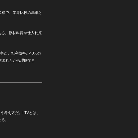
指標で、業界比較の基準と
ある。原材料費や仕入れ原
字だ。粗利益率が40%の
生まれたかも理解でき
う考え方だ。LTVとは、
なる。