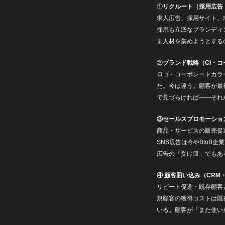
①
リクルート（採用広告
求人広告、採用サイト、
採用も立派なブランディ
ま人材を集めようとする
②
ブランド戦略（CI・
ロゴ・コーポレートカラ
た。今は違う。顧客が最
で見づらければ——それ
③セールスプロモーショ
商品・サービスの販売促
SNS広告は今やBtoB
広告の「受け皿」でもあ
④ 顧客囲い込み（CRM
リピート促進・既存顧客
規顧客の獲得コストは既
いる。顧客が「また使い