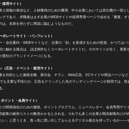
・採用サイト）
求人情報の発信など、人材獲得のための費用。中小企業においては宣伝費の一部と
ングであり、求職者はまず企業のWEBサイトや採用専用ページで会社を「審査」す
のは、名刺を持たずに商談に臨むようなものだ。
コーポレートサイト・パンフレット）
ー・会社案内・WEBサイトなど、企業の「顔」を形成するための投資。かつてはパ
初に触れる接点は、ほぼ例外なくコーポレートサイトだ。そのサイトが古く、更新
が貴社のブランドイメージになる。
ン（広告・イベント・販売サイト）
進を目的とした施策全般。展示会、チラシ、Web広告、ECサイトや商品ページな
企業でも主要な手段だが、広告をクリックした先のランディングページが貧弱では、投
る。
・ポイント・会員サイト）
との関係強化のための施策。ポイントプログラム、ニュースレター、会員専用サイト
存顧客の維持コストの数倍かかるとされる。それでも多くの企業が既存顧客向けのW
たい」と思うとき、真っ先に思い出してもらえるデジタル接点を持っているか——