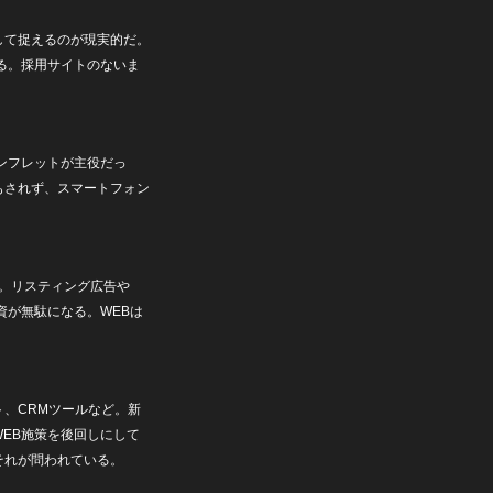
して捉えるのが現実的だ。
る。採用サイトのないま
ンフレットが主役だっ
もされず、スマートフォン
ど。リスティング広告や
資が無駄になる。WEBは
、CRMツールなど。新
EB施策を後回しにして
それが問われている。