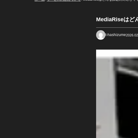
MediaRis
t-hashizume
2026.02